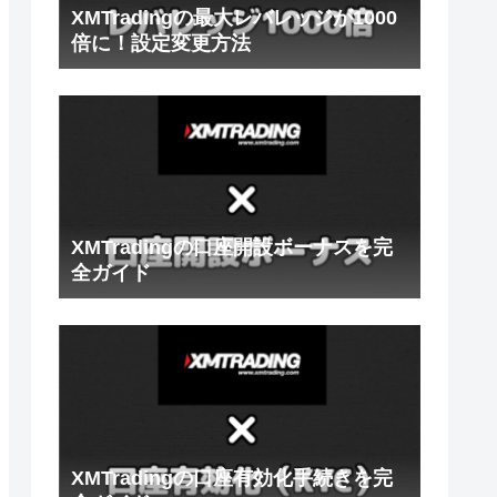
XMTradingの最大レバレッジが1000
倍に！設定変更方法
XMTradingの口座開設ボーナスを完
全ガイド
XMTradingの口座有効化手続きを完