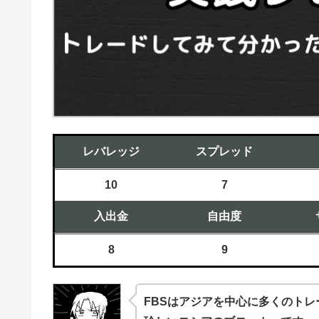
レバレッジ
スプレッド
10
7
入出金
自由度
8
9
FBSはアジアを中心に多くのトレ