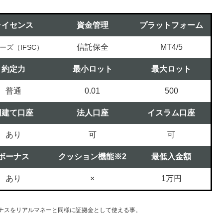
ライセンス
資金管理
プラットフォーム
信託保全
MT4/5
ーズ（IFSC）
約定力
最小ロット
最大ロット
普通
0.01
500
円建て口座
法人口座
イスラム口座
あり
可
可
ボーナス
クッション機能※2
最低入金額
あり
×
1万円
ーナスをリアルマネーと同様に証拠金として使える事。