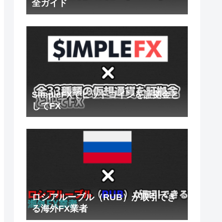
全ガイド
SimpleFXでビットコインを証拠金と
してFX
ロシアルーブル（RUB）が取引でき
る海外FX業者