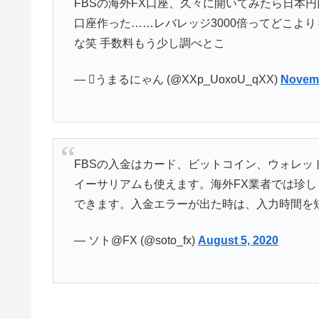
FBSの海外FX口座、久々に開いてみたら日本
口座作った……レバレッジ3000倍ってどこより
な笑 手数料もう少し調べとこ
— ️‍⃤うまるにゃん (@XXp_UoxoU_qXX)
Novemb
FBSの入金はカード、ビットコイン、ウォレット
イーサリアムも使えます。海外FX業者では珍
できます。入金エラーが出た時は、入力時間を
— ソト@FX (@soto_fx)
August 5, 2020