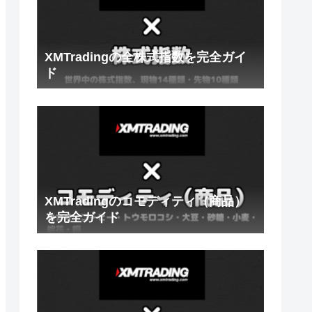
XMTradingの全株式指数を完全ガイ
ド
XMTradingのコモディティ（商品）
を完全ガイド