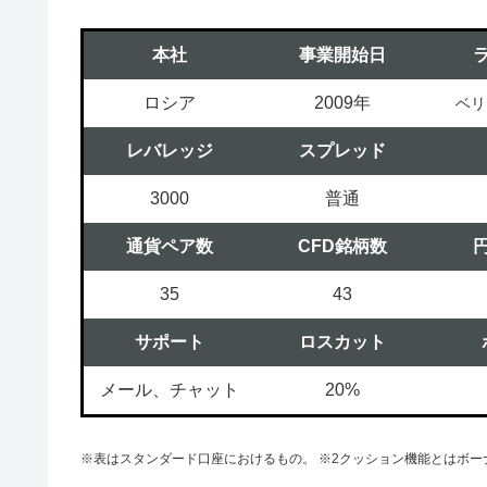
本社
事業開始日
ロシア
2009年
ベリ
レバレッジ
スプレッド
3000
普通
通貨ペア数
CFD銘柄数
35
43
サポート
ロスカット
メール、チャット
20%
※表はスタンダード口座におけるもの。 ※2クッション機能とはボ