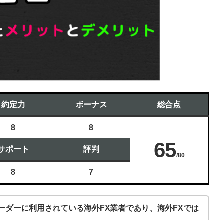
約定力
ボーナス
総合点
8
8
65
サポート
評判
/80
8
7
ーダーに利用されている海外FX業者であり、海外FXでは