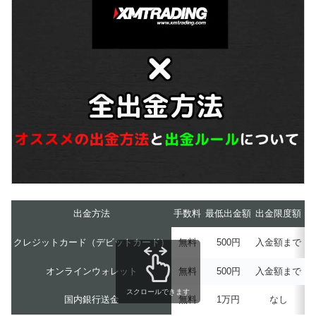
出金方法
手数料
最低出金額
出金限度額
優
クレジットカード（デビットカード）
無料
500円
入金額まで
オンラインウォレット
無料
500円
入金額まで
スクロールできます
国内銀行送金
無料
1万円
なし