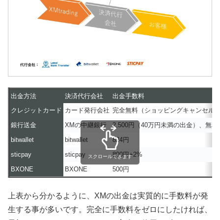
出金方法
決済代行会社
出金手数料
クレジットカード
カード発行会社
完全無料（ショッピングキャンセル
銀行送金
XMの中継銀行
2,500円（40万円未満の出金）、無
bitwallet
bitwallet
824円
sticpay
sticpay
800円+2%
スクロールできます
BXONE
BXONE
500円
上表から分かるように、XMの出金は実質的に手数料が発
生する事が多いです。完全に手数料をゼロにしたければ、