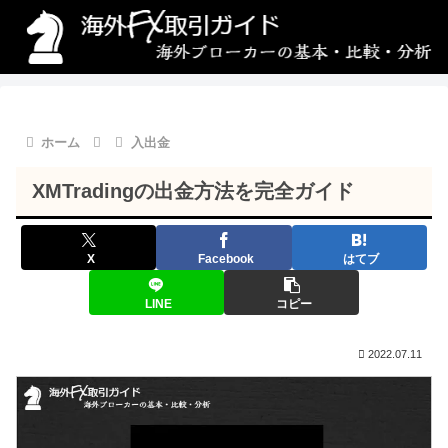
ホーム
入出金
XMTradingの出金方法を完全ガイド
X
Facebook
はてブ
LINE
コピー
2022.07.11