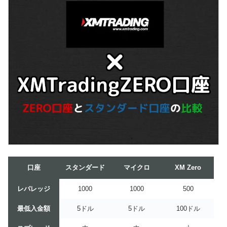
口座
スタンダード
マイクロ
XM Zero
レバレッジ
1000
1000
500
最低入金額
5ドル
5ドル
100ドル