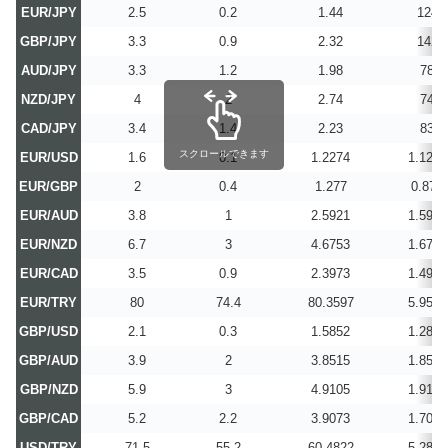
EUR/JPY
2.5
0.2
1.44
124
GBP/JPY
3.3
0.9
2.32
142
AUD/JPY
3.3
1.2
1.98
78
NZD/JPY
4
2
2.74
74
CAD/JPY
3.4
1.4
2.23
83
スクロールできます
EUR/USD
1.6
0.1
1.2274
1.1274
EUR/GBP
2
0.4
1.277
0.877
EUR/AUD
3.8
1
2.5921
1.5921
EUR/NZD
6.7
3
4.6753
1.6753
EUR/CAD
3.5
0.9
2.3973
1.4973
EUR/TRY
80
74.4
80.3597
5.9597
GBP/USD
2.1
0.3
1.5852
1.2852
GBP/AUD
3.9
2
3.8515
1.8515
GBP/NZD
5.9
3
4.9105
1.9105
GBP/CAD
5.2
2.2
3.9073
1.7073
USD/TRY
71.5
55.2
60.4822
5.2822