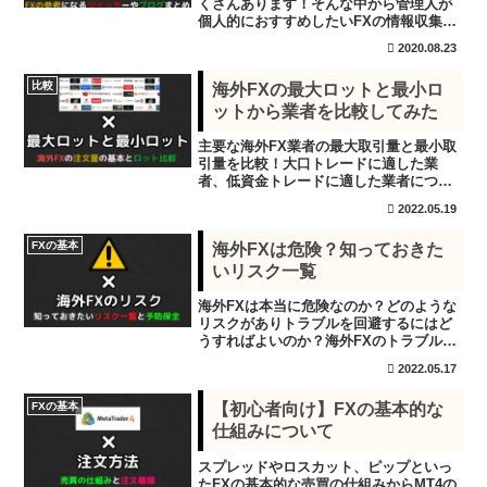
くさんあります！そんな中から管理人が
個人的におすすめしたいFXの情報収集に
役立つツイッターやサイトについてまと
2020.08.23
めました。
比較
海外FXの最大ロットと最小ロ
ットから業者を比較してみた
主要な海外FX業者の最大取引量と最小取
引量を比較！大口トレードに適した業
者、低資金トレードに適した業者につい
て解説します。
2022.05.19
FXの基本
海外FXは危険？知っておきた
いリスク一覧
海外FXは本当に危険なのか？どのような
リスクがありトラブルを回避するにはど
うすればよいのか？海外FXのトラブルリ
スク一覧をまとめ、その回避策について
2022.05.17
解説します！
FXの基本
【初心者向け】FXの基本的な
仕組みについて
スプレッドやロスカット、ピップといっ
たFXの基本的な売買の仕組みからMT4の