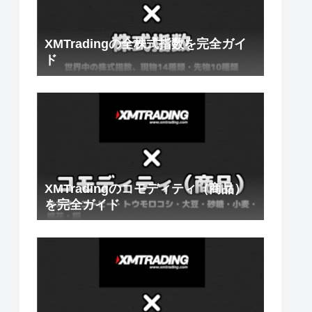
XMTradingの全株式指数を完全ガイ
ド
XMTradingのコモディティ（商品）
を完全ガイド