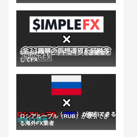
SimpleFXでビットコインを証拠金と
してFX
ロシアルーブル（RUB）が取引でき
る海外FX業者