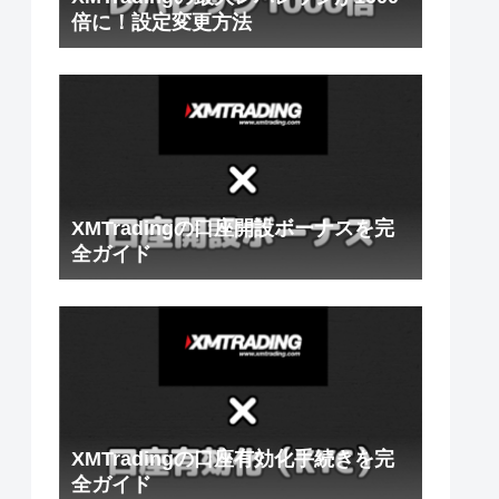
倍に！設定変更方法
XMTradingの口座開設ボーナスを完
全ガイド
XMTradingの口座有効化手続きを完
全ガイド